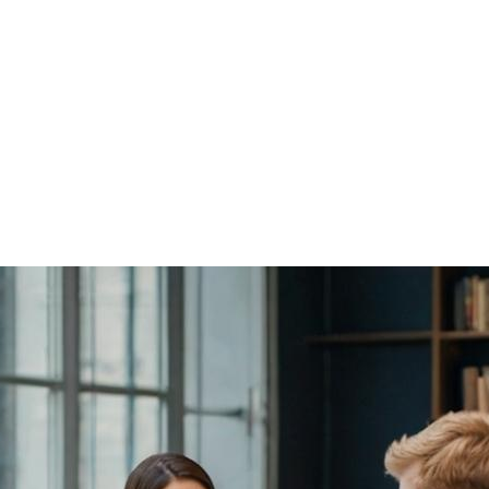
ии, основанном на интересах и способностях