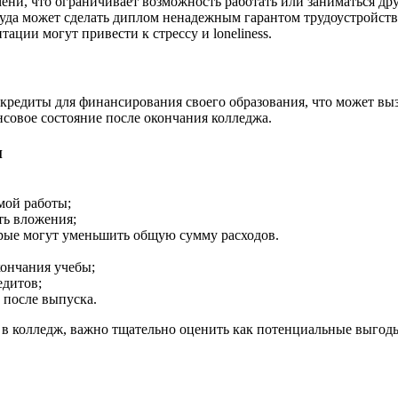
ени, что ограничивает возможность работать или заниматься др
да может сделать диплом ненадежным гарантом трудоустройств
ации могут привести к стрессу и loneliness.
 кредиты для финансирования своего образования, что может вы
нсовое состояние после окончания колледжа.
и
мой работы;
ть вложения;
рые могут уменьшить общую сумму расходов.
ончания учебы;
едитов;
 после выпуска.
в колледж, важно тщательно оценить как потенциальные выгоды,