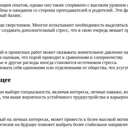
щим опытом, однако оно также сопряжено с высоким уровнем с
лайны и ожидания со стороны преподавателей и родителей. Эти 
ный баланс.
еди сверстников. Многие испытывают необходимость выделяться,
т создавать дополнительный стресс, что в свою очередь мешает 
 и проектных работ может оказывать значительное давление на
 оценкам, что порой приводит к сравнениям и соперничеству.
е и другие расходы иногда становится источником стресса.
овать себя одинокими или отделенными от общества, что усугуб
ущее
ри выборе специальности, включая интересы, личные навыки, в
, тем выше вероятность устойчивого трудоустройства и карьерно
й на личных интересах, может привести к более высокой моти
гнозов на будущее поможет выбрать более стабильное направле